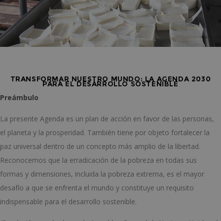
puede utilizarse correctamente sin las cookies
estrictamente necesarias.
Nombre
Proveedor / Dominio
Vencimiento
Desc
PHPSESSID
Sesión
Cook
PHP.net
gene
loscuidadosenelcentro.es
aplic
basad
leng
Este 
TRANSFORMAR NUESTRO MUNDO: LA AGENDA 2030
ident
PARA EL DESARROLLO SOSTENIBLE
de p
gene
Preámbulo
se ut
mant
varia
La presente Agenda es un plan de acción en favor de las personas,
sesió
usuar
el planeta y la prosperidad. También tiene por objeto fortalecer la
Norm
es u
paz universal dentro de un concepto más amplio de la libertad.
gene
azar,
Reconocemos que la erradicación de la pobreza en todas sus
en q
pued
formas y dimensiones, incluida la pobreza extrema, es el mayor
espec
sitio
desafío a que se enfrenta el mundo y constituye un requisito
buen
es m
indispensable para el desarrollo sostenible.
un e
inici
sesió