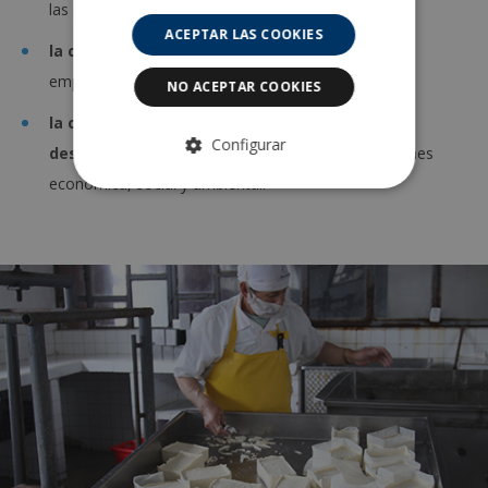
las personas de una manera inclusiva y coherente
ACEPTAR LAS COOKIES
la consecución de la
igualdad de género
y el
empoderamiento de las mujeres;
NO ACEPTAR COOKIES
la construcción de un nuevo paradigma de
Configurar
desarrollo sostenible
que conjugue las dimensiones
económica, social y ambiental.
ESTRICTAMENTE NECESARIAS
ANALÍTICA Y MEDICIÓN
Estrictamente necesarias
Analítica y medición
Las cookies estrictamente necesarias
permiten la funcionalidad central del sitio
web, como el inicio de sesión del usuario y la
administración de la cuenta. El sitio web no