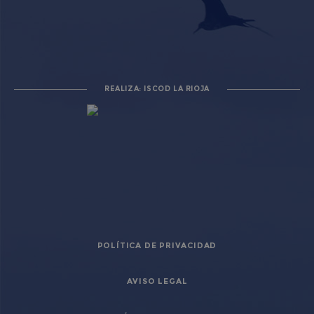
_ga_PV8QLVR02W
.loscuidadosenelcentro.es
1 año 1 mes
REALIZA: ISCOD LA RIOJA
_ga
1 año 1 mes
Google LLC
.loscuidadosenelcentro.es
POLÍTICA DE PRIVACIDAD
AVISO LEGAL