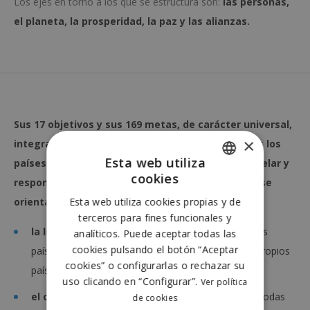
Los ejes en torno a los que se estructura son:
las personas,
el planeta, la prosperidad, la paz y las alianzas.
Sus 17 objetivos y sus 169 metas, de carácter universal,
×
integrado e indivisible,
se deben cumplir en todos los
Esta web utiliza
países del planeta, y todos los gobiernos deben velar y
cookies
responder por su implementación
. Estos objetivos
se
English
Esta web utiliza cookies propias y de
orientan a:
Spanish
terceros para fines funcionales y
la lucha contra la desigualdad
creciente entre los
analíticos. Puede aceptar todas las
cookies pulsando el botón “Aceptar
países y regiones y a la desigualdad dentro de los propios
cookies” o configurarlas o rechazar su
países
uso clicando en “Configurar”.
Ver política
el cumplimiento de los
derechos humanos
de todas
de cookies